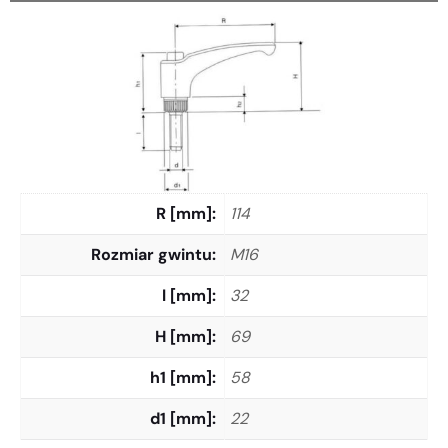
R [mm]
114
Rozmiar gwintu
M16
l [mm]
32
H [mm]
69
h1 [mm]
58
d1 [mm]
22