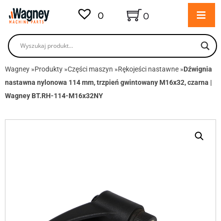
0
0
Wagney
»
Produkty
»
Części maszyn
»
Rękojeści nastawne
»
Dźwignia
nastawna nylonowa 114 mm, trzpień gwintowany M16x32, czarna |
Wagney BT.RH-114-M16x32NY