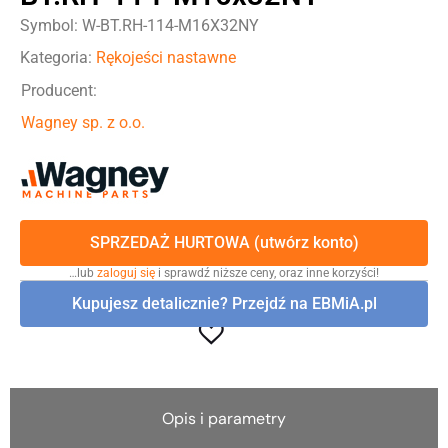
Symbol: W-BT.RH-114-M16X32NY
Kategoria:
Rękojeści nastawne
Producent:
Wagney sp. z o.o.
SPRZEDAŻ HURTOWA (utwórz konto)
…lub
zaloguj się
i sprawdź niższe ceny, oraz inne korzyści!
Kupujesz detalicznie? Przejdź na EBMiA.pl
Opis i parametry