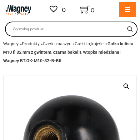
0
0
Wagney
»
Produkty
»
Części maszyn
»
Gałki i rękojeści
»
Gałka kulista
M10 fi 32 mm z gwintem, czarna bakelit, wtopka miedziana |
Wagney BT.GK-M10-32-B-BK