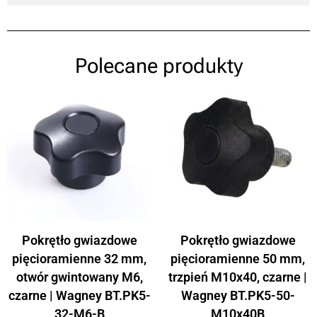
Polecane produkty
Pokrętło gwiazdowe
Pokrętło gwiazdowe
pięcioramienne 32 mm,
pięcioramienne 50 mm,
otwór gwintowany M6,
trzpień M10x40, czarne |
czarne | Wagney BT.PK5-
Wagney BT.PK5-50-
32-M6-B
M10x40B