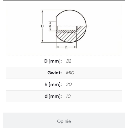
D [mm]
32
Gwint
M10
h [mm]
20
d [mm]
10
Opinie