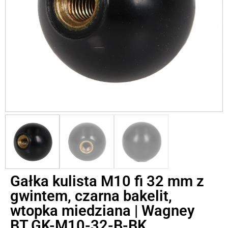
Gałka kulista M10 fi 32 mm z
gwintem, czarna bakelit,
wtopka miedziana | Wagney
BT.GK-M10-32-B-BK