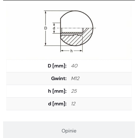
D [mm]
40
Gwint
M12
h [mm]
25
d [mm]
12
Opinie