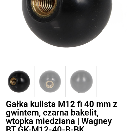
Gałka kulista M12 fi 40 mm z
gwintem, czarna bakelit,
wtopka miedziana | Wagney
BT.GK-M12-40-B-BK