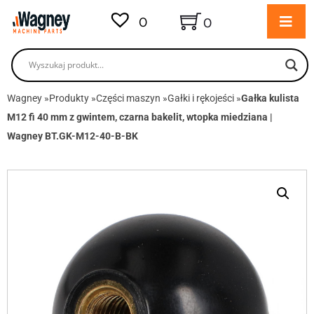
0
0
Wagney
»
Produkty
»
Części maszyn
»
Gałki i rękojeści
»
Gałka kulista
M12 fi 40 mm z gwintem, czarna bakelit, wtopka miedziana |
Wagney BT.GK-M12-40-B-BK