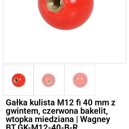
Gałka kulista M12 fi 40 mm z
gwintem, czerwona bakelit,
wtopka miedziana | Wagney
BT.GK-M12-40-B-R