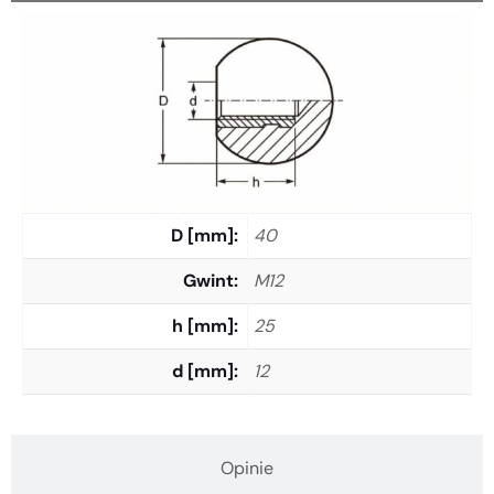
D [mm]
40
Gwint
M12
h [mm]
25
d [mm]
12
Opinie