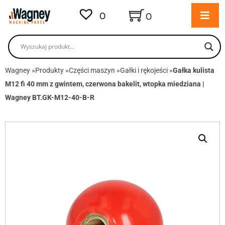
0
0
Wagney
»
Produkty
»
Części maszyn
»
Gałki i rękojeści
»
Gałka kulista
M12 fi 40 mm z gwintem, czerwona bakelit, wtopka miedziana |
Wagney BT.GK-M12-40-B-R