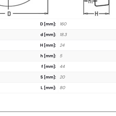
D [mm]
160
d [mm]
18.3
H [mm]
24
h [mm]
5
f [mm]
44
S [mm]
20
L [mm]
80