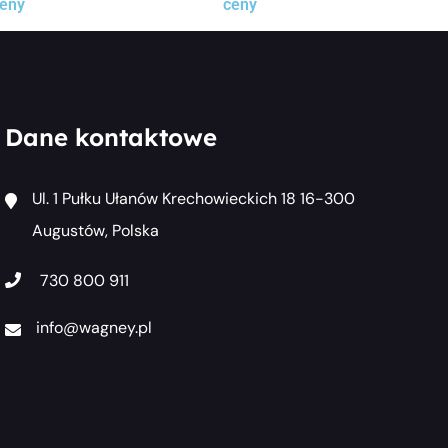
eny
ceny
Dane kontaktowe
Ul. 1 Pułku Ułanów Krechowieckich 18 16-300
Augustów, Polska
730 800 911
info@wagney.pl