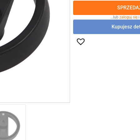
SPRZEDAŻ
…lub
zaloguj się
i
Kupujesz det