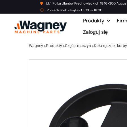
Ul. 1 Pułku Ułanów Krechowieckich 18 16-300 Augus
Poniedziałek - Piątek 08:00 - 16:00
Produkty
Fir
Zaloguj się
Wagney
»
Produkty
»
Części maszyn
»
Koła ręczne i korby