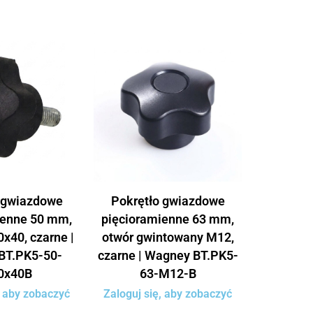
 gwiazdowe
Pokrętło gwiazdowe
ienne 50 mm,
pięcioramienne 63 mm,
x40, czarne |
otwór gwintowany M12,
BT.PK5-50-
czarne | Wagney BT.PK5-
0x40B
63-M12-B
, aby zobaczyć
Zaloguj się, aby zobaczyć