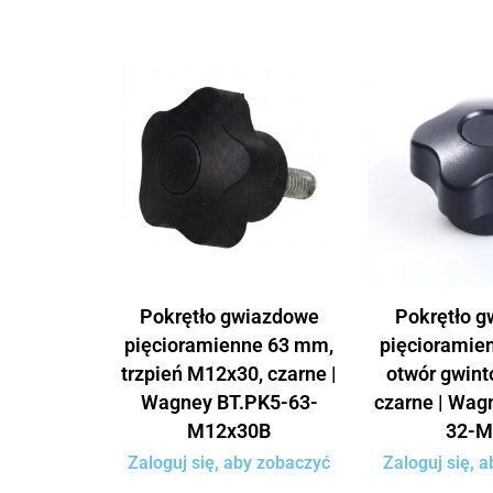
Pokrętło gwiazdowe
Pokrętło 
pięcioramienne 63 mm,
pięcioramie
trzpień M12x30, czarne |
otwór gwin
Wagney BT.PK5-63-
czarne | Wag
M12x30B
32-M
Zaloguj się, aby zobaczyć
Zaloguj się, 