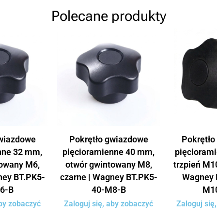
Polecane produkty
gwiazdowe
Pokrętło gwiazdowe
Pokrętło
nne 32 mm,
pięcioramienne 40 mm,
pięcioram
towany M6,
otwór gwintowany M8,
trzpień M10
ney BT.PK5-
czarne | Wagney BT.PK5-
Wagney 
6-B
40-M8-B
M1
aby zobaczyć
Zaloguj się, aby zobaczyć
Zaloguj się