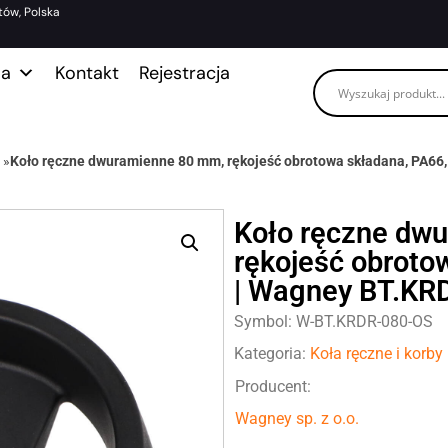
tów, Polska
ma
Kontakt
Rejestracja
»
Koło ręczne dwuramienne 80 mm, rękojeść obrotowa składana, PA66
Koło ręczne dw
rękojeść obroto
| Wagney BT.KR
Symbol: W-BT.KRDR-080-OS
Kategoria:
Koła ręczne i korby
Producent:
Wagney sp. z o.o.