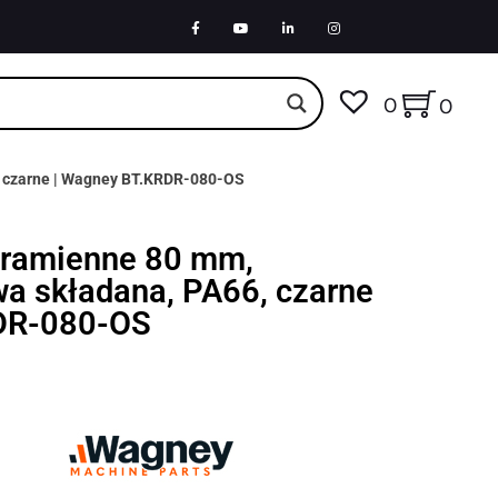
0
0
, czarne | Wagney BT.KRDR-080-OS
uramienne 80 mm,
wa składana, PA66, czarne
DR-080-OS