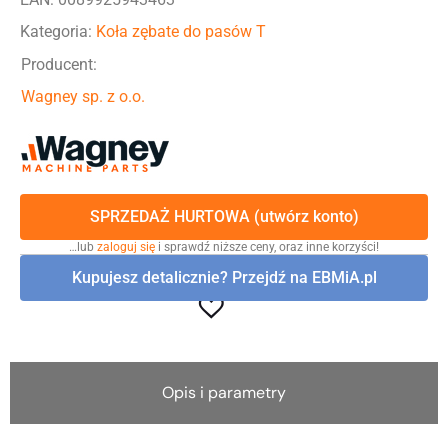
Kategoria:
Koła zębate do pasów T
Producent:
Wagney sp. z o.o.
SPRZEDAŻ HURTOWA (utwórz konto)
…lub
zaloguj się
i sprawdź niższe ceny, oraz inne korzyści!
Kupujesz detalicznie? Przejdź na EBMiA.pl
Opis i parametry