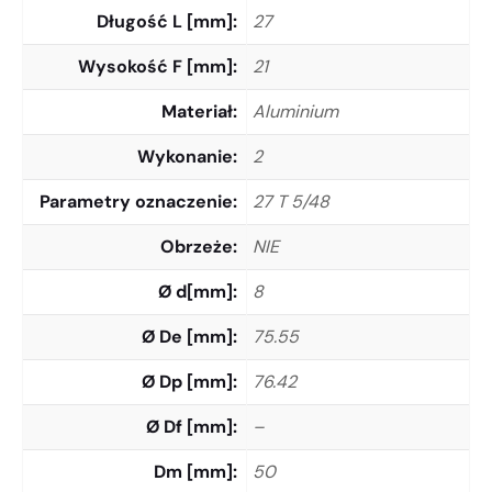
Długość L [mm]
27
Wysokość F [mm]
21
Materiał
Aluminium
Wykonanie
2
Parametry oznaczenie
27 T 5/48
Obrzeże
NIE
Ø d[mm]
8
Ø De [mm]
75.55
Ø Dp [mm]
76.42
Ø Df [mm]
–
Dm [mm]
50