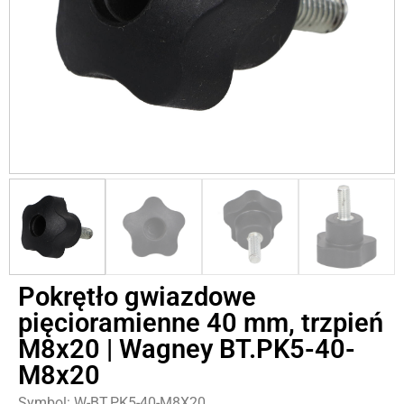
Pokrętło gwiazdowe
pięcioramienne 40 mm, trzpień
M8x20 | Wagney BT.PK5-40-
M8x20
Symbol: W-BT.PK5-40-M8X20