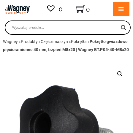
0
0
Wagney
»
Produkty
»
Części maszyn
»
Pokrętła
»
Pokrętło gwiazdowe
pięcioramienne 40 mm, trzpień M8x20 | Wagney BT.PK5-40-M8x20