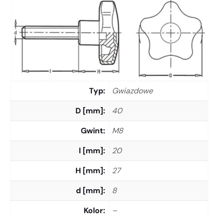
Typ
Gwiazdowe
D [mm]
40
Gwint
M8
l [mm]
20
H [mm]
27
d [mm]
8
Kolor
–