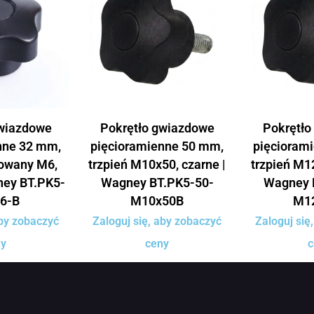
gwiazdowe
Pokrętło gwiazdowe
Pokrętło
nne 32 mm,
pięcioramienne 50 mm,
pięcioram
towany M6,
trzpień M10x50, czarne |
trzpień M12
ney BT.PK5-
Wagney BT.PK5-50-
Wagney 
6-B
M10x50B
M1
aby zobaczyć
Zaloguj się, aby zobaczyć
Zaloguj się
ny
ceny
c