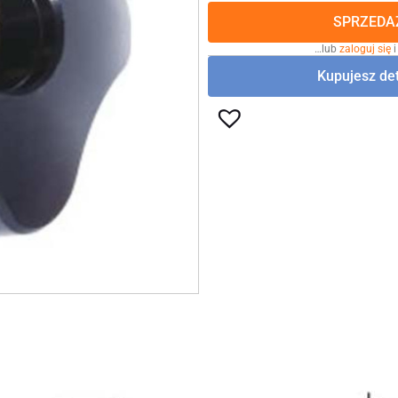
SPRZEDAŻ
…lub
zaloguj się
i
Kupujesz det