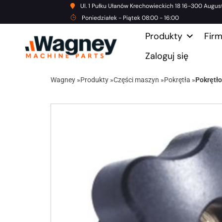
Ul. 1 Pułku Ułanów Krechowieckich 18 16-300 Augus
Poniedziałek - Piątek 08:00 - 16:00
Produkty
Fir
Zaloguj się
Wagney
»
Produkty
»
Części maszyn
»
Pokrętła
»
Pokrętł