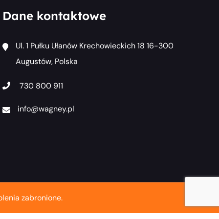
Dane kontaktowe
Ul. 1 Pułku Ułanów Krechowieckich 18 16-300
Augustów, Polska
730 800 911
info@wagney.pl
lenia zabronione.