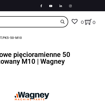
0
0
 BT.PK5-50-M10
dowe pięcioramienne 50
towany M10 | Wagney