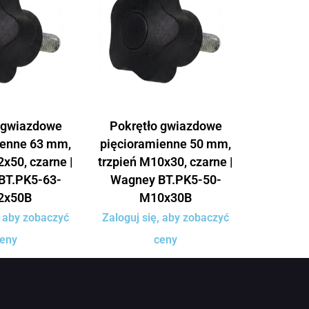
 gwiazdowe
Pokrętło gwiazdowe
ienne 63 mm,
pięcioramienne 50 mm,
x50, czarne |
trzpień M10x30, czarne |
BT.PK5-63-
Wagney BT.PK5-50-
2x50B
M10x30B
, aby zobaczyć
Zaloguj się, aby zobaczyć
eny
ceny