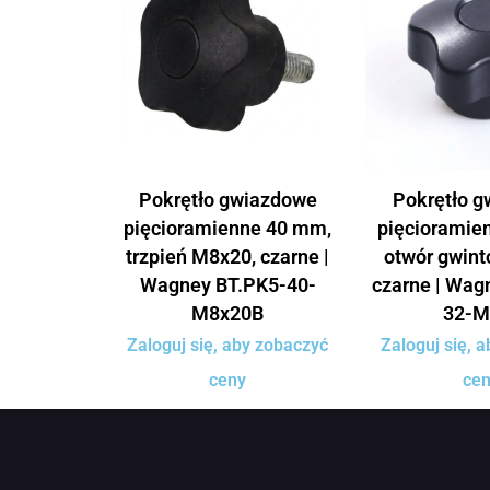
Pokrętło gwiazdowe
Pokrętło 
pięcioramienne 40 mm,
pięcioramie
trzpień M8x20, czarne |
otwór gwin
Wagney BT.PK5-40-
czarne | Wag
M8x20B
32-M
Zaloguj się, aby zobaczyć
Zaloguj się, 
ceny
ce