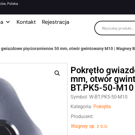
tów, Polska
ma
Kontakt
Rejestracja
o gwiazdowe pięcioramienne 50 mm, otwór gwintowany M10 | Wagney
Pokrętło gwiaz
mm, otwór gwin
BT.PK5-50-M10
Symbol: W-BT.PK5-50-M10
Kategoria:
Pokrętła
Producent:
Wagney sp. z o.o.