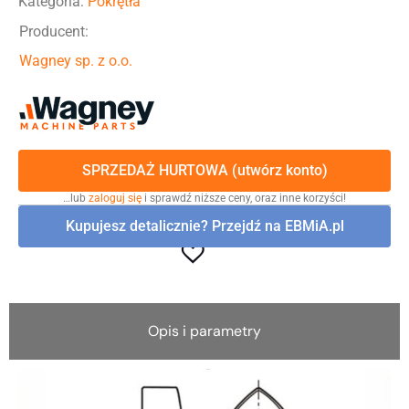
Kategoria:
Pokrętła
Producent:
Wagney sp. z o.o.
SPRZEDAŻ HURTOWA (utwórz konto)
…lub
zaloguj się
i sprawdź niższe ceny, oraz inne korzyści!
Kupujesz detalicznie? Przejdź na EBMiA.pl
Opis i parametry