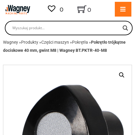
0
0
Wagney
»
Produkty
»
Części maszyn
»
Pokrętła
»
Pokrętło trójkątne
dociskowe 40 mm, gwint M8 | Wagney BT.PKTR-40-M8