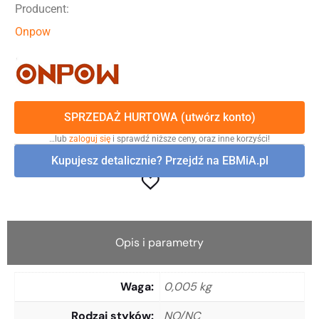
Producent:
Onpow
SPRZEDAŻ HURTOWA (utwórz konto)
…lub
zaloguj się
i sprawdź niższe ceny, oraz inne korzyści!
Kupujesz detalicznie? Przejdź na EBMiA.pl
Opis i parametry
Waga
0,005 kg
Rodzaj styków
NO/NC