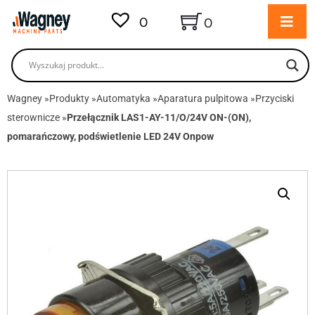
0
0
Wagney
»
Produkty
»
Automatyka
»
Aparatura pulpitowa
»
Przyciski
sterownicze
»
Przełącznik LAS1-AY-11/O/24V ON-(ON),
pomarańczowy, podświetlenie LED 24V Onpow