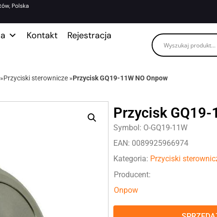
tów, Polska
ma
Kontakt
Rejestracja
»
Przyciski sterownicze
»
Przycisk GQ19-11W NO Onpow
Przycisk GQ19
Symbol: O-GQ19-11W
EAN: 0089925966974
Kategoria:
Przyciski sterownic
Producent:
Onpow
SPRZEDAŻ