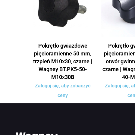
Pokrętło gwiazdowe
Pokrętło 
pięcioramienne 50 mm,
pięcioramie
trzpień M10x30, czarne |
otwór gwin
Wagney BT.PK5-50-
czarne | Wag
M10x30B
40-M
Zaloguj się, aby zobaczyć
Zaloguj się, 
ceny
ce