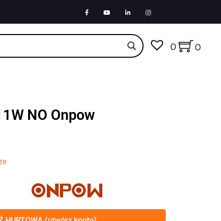
0
0
-11W NO Onpow
ze
 HURTOWA (utwórz konto)