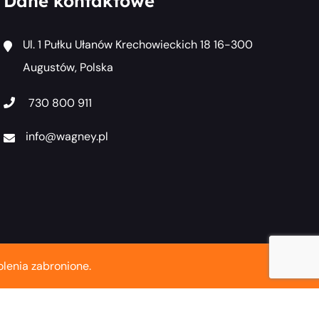
Dane kontaktowe
Ul. 1 Pułku Ułanów Krechowieckich 18 16-300
Augustów, Polska
730 800 911
info@wagney.pl
lenia zabronione.