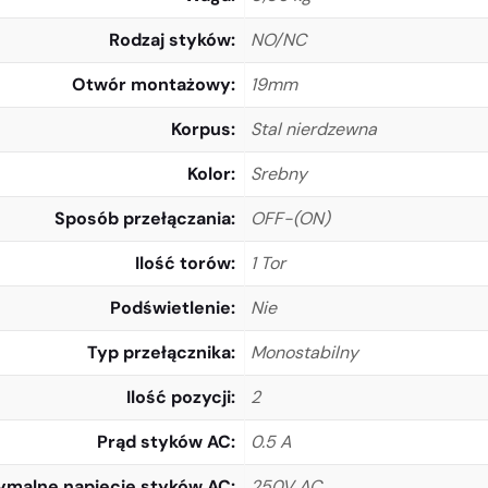
Rodzaj styków
NO/NC
Otwór montażowy
19mm
Korpus
Stal nierdzewna
Kolor
Srebny
Sposób przełączania
OFF-(ON)
Ilość torów
1 Tor
Podświetlenie
Nie
Typ przełącznika
Monostabilny
Ilość pozycji
2
Prąd styków AC
0.5 A
malne napiecie styków AC
250V AC