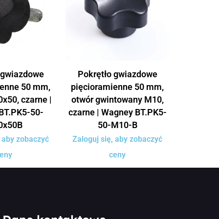
 gwiazdowe
Pokrętło gwiazdowe
ienne 50 mm,
pięcioramienne 50 mm,
x50, czarne |
otwór gwintowany M10,
BT.PK5-50-
czarne | Wagney BT.PK5-
0x50B
50-M10-B
, aby zobaczyć
Zaloguj się, aby zobaczyć
eny
ceny