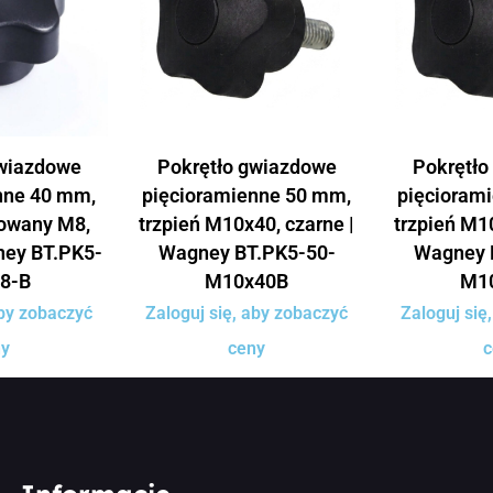
gwiazdowe
Pokrętło gwiazdowe
Pokrętło
nne 40 mm,
pięcioramienne 50 mm,
pięcioram
towany M8,
trzpień M10x40, czarne |
trzpień M10
ney BT.PK5-
Wagney BT.PK5-50-
Wagney 
8-B
M10x40B
M1
aby zobaczyć
Zaloguj się, aby zobaczyć
Zaloguj się
ny
ceny
c