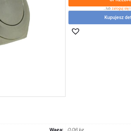
…lub
zaloguj się
i
Kupujesz det
Waga
0,06 kg