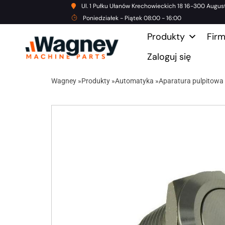
Ul. 1 Pułku Ułanów Krechowieckich 18 16-300 Augus
Poniedziałek - Piątek 08:00 - 16:00
Produkty
Fir
Zaloguj się
Wagney
»
Produkty
»
Automatyka
»
Aparatura pulpitowa