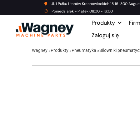
Ul. 1 Pułku Ułanów Krechowieckich 18 16-300 Augus
Poniedziałek - Piątek 08:00 - 16:00
Produkty
Fir
Zaloguj się
Wagney
»
Produkty
»
Pneumatyka
»
Siłowniki pneumatyc