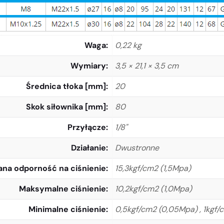
Waga
0,22 kg
Wymiary
3,5 × 21,1 × 3,5 cm
Średnica tłoka [mm]
20
Skok siłownika [mm]
80
Przyłącze
1/8"
Działanie
Dwustronne
na odporność na ciśnienie
15,3kgf/cm2 (1,5Mpa)
Maksymalne ciśnienie
10,2kgf/cm2 (1,0Mpa)
Minimalne ciśnienie
0,5kgf/cm2 (0,05Mpa) , 1kgf/