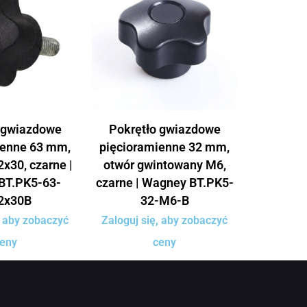
 gwiazdowe
Pokrętło gwiazdowe
ienne 63 mm,
pięcioramienne 32 mm,
x30, czarne |
otwór gwintowany M6,
BT.PK5-63-
czarne | Wagney BT.PK5-
2x30B
32-M6-B
, aby zobaczyć
Zaloguj się, aby zobaczyć
eny
ceny