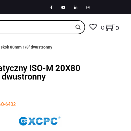
0
0
 skok 80mm 1/8″ dwustronny
atyczny ISO-M 20X80
 dwustronny
ISO-6432