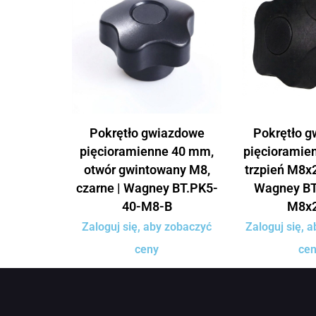
Pokrętło gwiazdowe
Pokrętło 
pięcioramienne 40 mm,
pięcioramie
otwór gwintowany M8,
trzpień M8x2
czarne | Wagney BT.PK5-
Wagney BT
40-M8-B
M8x
Zaloguj się, aby zobaczyć
Zaloguj się, 
ceny
ce