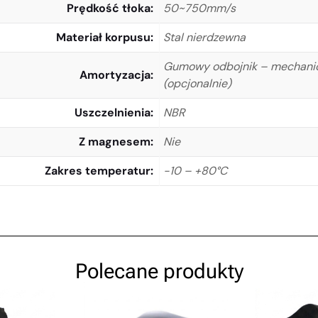
Prędkość tłoka
50~750mm/s
Materiał korpusu
Stal nierdzewna
Gumowy odbojnik – mechanic
Amortyzacja
(opcjonalnie)
Uszczelnienia
NBR
Z magnesem
Nie
Zakres temperatur
-10 – +80°C
Polecane produkty