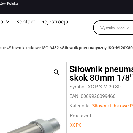
tów, Polska
ma
Kontakt
Rejestracja
zne
»
Siłowniki tłokowe ISO-6432
»
Siłownik pneumatyczny ISO-M 20X80
Siłownik pneum
skok 80mm 1/8″
Symbol: XC-P-S-M-20-80
EAN: 0089926099466
Kategoria:
Siłowniki tłokowe 
Producent:
XCPC