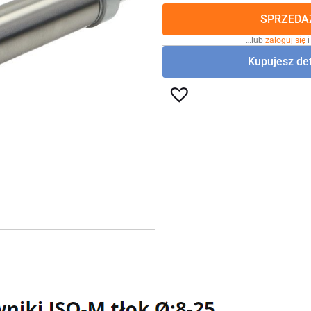
SPRZEDAŻ
…lub
zaloguj się
i
Kupujesz det