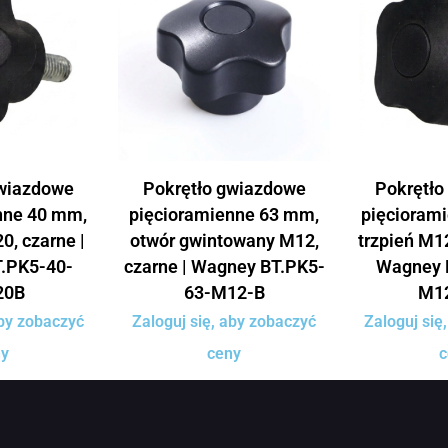
gwiazdowe
Pokrętło gwiazdowe
Pokrętło
nne 40 mm,
pięcioramienne 63 mm,
pięcioram
0, czarne |
otwór gwintowany M12,
trzpień M12
.PK5-40-
czarne | Wagney BT.PK5-
Wagney 
20B
63-M12-B
M1
aby zobaczyć
Zaloguj się, aby zobaczyć
Zaloguj się
ny
ceny
c