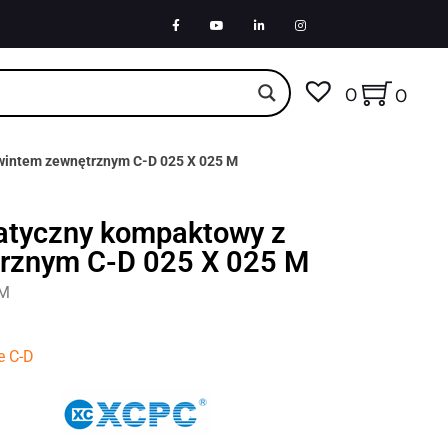
0
0
wintem zewnętrznym C-D 025 X 025 M
atyczny kompaktowy z
rznym C-D 025 X 025 M
5M
e C-D