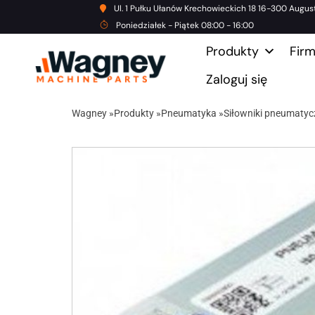
Ul. 1 Pułku Ułanów Krechowieckich 18 16-300 Augus
Poniedziałek - Piątek 08:00 - 16:00
Produkty
Fir
Zaloguj się
Wagney
»
Produkty
»
Pneumatyka
»
Siłowniki pneumatyc