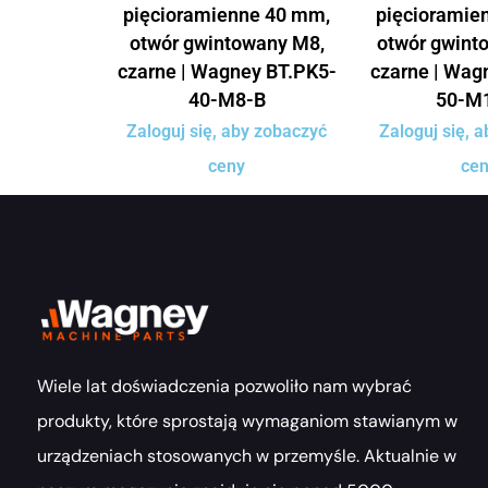
pięcioramienne 40 mm,
pięcioramie
otwór gwintowany M8,
otwór gwint
czarne | Wagney BT.PK5-
czarne | Wag
40-M8-B
50-M
Zaloguj się, aby zobaczyć
Zaloguj się, 
ceny
ce
Wiele lat doświadczenia pozwoliło nam wybrać
produkty, które sprostają wymaganiom stawianym w
urządzeniach stosowanych w przemyśle. Aktualnie w