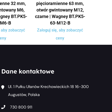
ienne 32 mm,
pięcioramienne 63 mm,
ntowany M6,
otwór gwintowany M12,
agney BT.PK5-
czarne | Wagney BT.PK5-
-M6-B
63-M12-B
, aby zobaczyć
Zaloguj się, aby zobaczyć
eny
ceny
Dane kontaktowe
Ul. 1 Pułku Ułanów Krechowieckich 18 16-300
Augustów, Polska
730 800 911