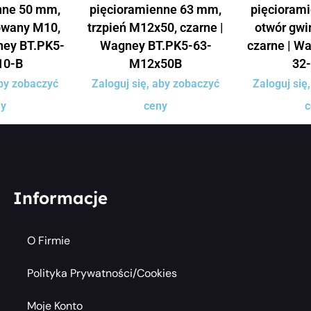
nne 50 mm,
pięcioramienne 63 mm,
pięcioram
owany M10,
trzpień M12x50, czarne |
otwór gwi
ney BT.PK5-
Wagney BT.PK5-63-
czarne | W
10-B
M12x50B
32
aby zobaczyć
Zaloguj się, aby zobaczyć
Zaloguj się
ny
ceny
c
Informacje
O Firmie
Polityka Prywatności/cookies
Moje Konto