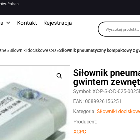
tów, Polska
ma
Kontakt
Rejestracja
zne
»
Siłowniki dociskowe C-D
»
Siłownik pneumatyczny kompaktowy z g
Siłownik pneum
gwintem zewnęt
Symbol: XC-P-S-C-D-025-002
EAN: 0089926156251
Kategoria:
Siłowniki dociskow
Producent:
XCPC