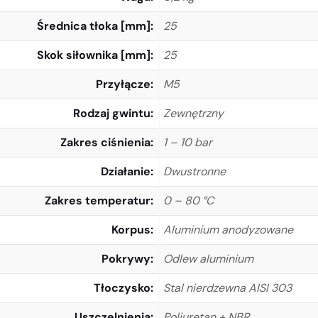
Średnica tłoka [mm]
25
Skok siłownika [mm]
25
Przyłącze
M5
Rodzaj gwintu
Zewnętrzny
Zakres ciśnienia
1 – 10 bar
Działanie
Dwustronne
Zakres temperatur
0 – 80 °C
Korpus
Aluminium anodyzowane
Pokrywy
Odlew aluminium
Tłoczysko
Stal nierdzewna AISI 303
Uszczelnienia
Poliuretan + NBR