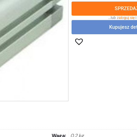
SPRZEDAŻ
…lub
zaloguj się
i
Kupujesz det
Waga
0,2 kg