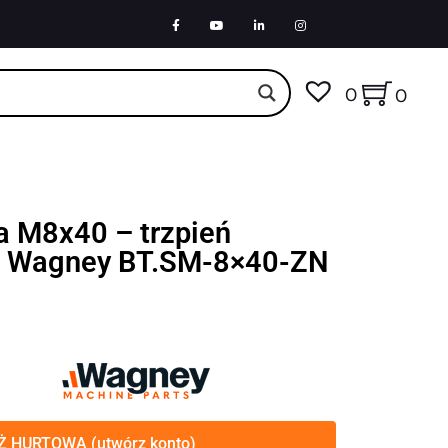
0
0
a M8x40 – trzpień
| Wagney BT.SM-8×40-ZN
 HURTOWA (utwórz konto)