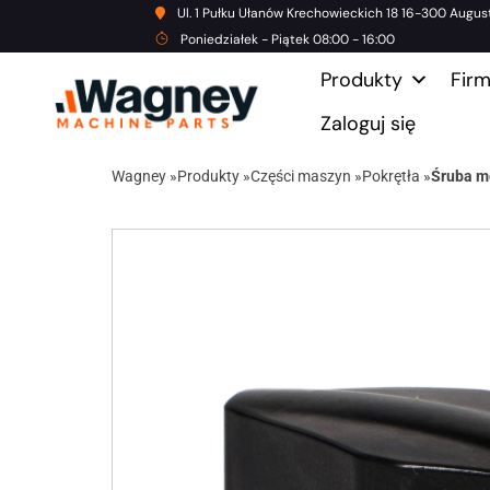
Ul. 1 Pułku Ułanów Krechowieckich 18 16-300 Augus
Poniedziałek - Piątek 08:00 - 16:00
Produkty
Fir
Zaloguj się
Wagney
»
Produkty
»
Części maszyn
»
Pokrętła
»
Śruba m