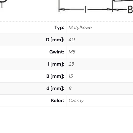
Typ
Motylkowe
D [mm]
40
Gwint
M8
l [mm]
25
B [mm]
15
d [mm]
8
Kolor
Czarny