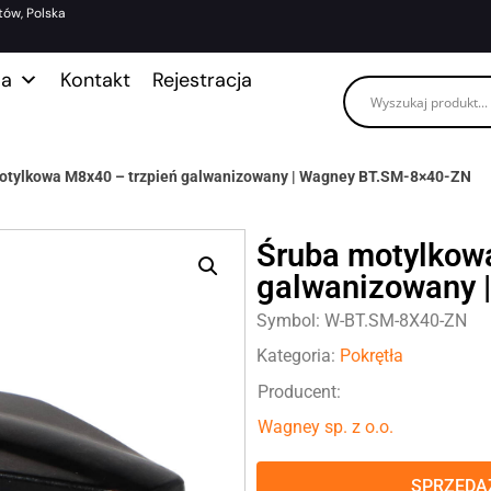
tów, Polska
ma
Kontakt
Rejestracja
otylkowa M8x40 – trzpień galwanizowany | Wagney BT.SM-8×40-ZN
Śruba motylkow
galwanizowany 
Symbol: W-BT.SM-8X40-ZN
Kategoria:
Pokrętła
Producent:
Wagney sp. z o.o.
SPRZEDAŻ