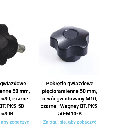
 gwiazdowe
Pokrętło gwiazdowe
ienne 50 mm,
pięcioramienne 50 mm,
x30, czarne |
otwór gwintowany M10,
BT.PK5-50-
czarne | Wagney BT.PK5-
0x30B
50-M10-B
, aby zobaczyć
Zaloguj się, aby zobaczyć