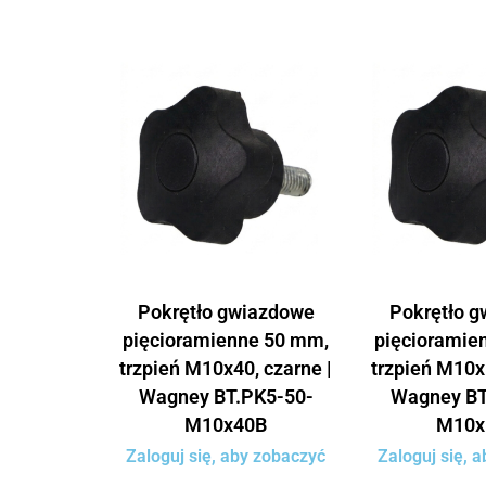
Pokrętło gwiazdowe
Pokrętło 
pięcioramienne 50 mm,
pięcioramie
trzpień M10x40, czarne |
trzpień M10x
Wagney BT.PK5-50-
Wagney BT
M10x40B
M10x
Zaloguj się, aby zobaczyć
Zaloguj się, 