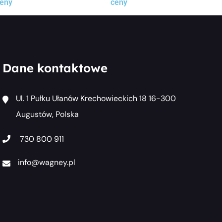
eny
ceny
Dane kontaktowe
Ul. 1 Pułku Ułanów Krechowieckich 18 16-300
Augustów, Polska
730 800 911
info@wagney.pl