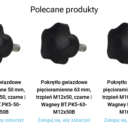
Polecane produkty
gwiazdowe
Pokrętło gwiazdowe
Pokrętło
nne 50 mm,
pięcioramienne 63 mm,
pięcioram
50, czarne |
trzpień M12x50, czarne |
trzpień M10
.PK5-50-
Wagney BT.PK5-63-
Wagney 
50B
M12x50B
M1
aby zobaczyć
Zaloguj się, aby zobaczyć
Zaloguj się