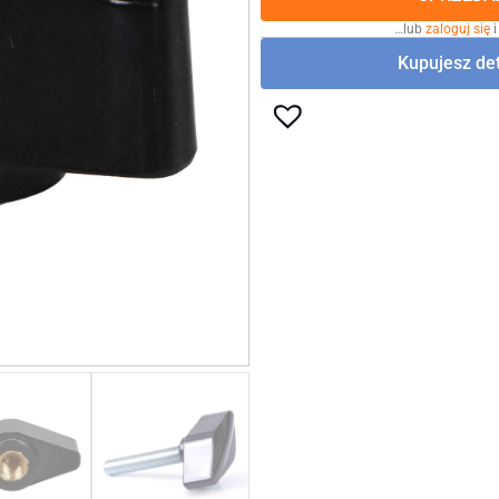
…lub
zaloguj się
i
Kupujesz det