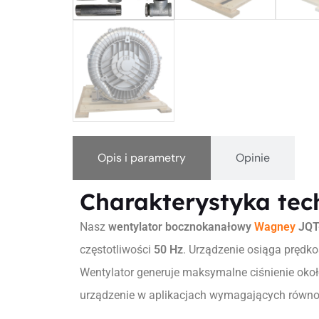
Opis i parametry
Opinie
Charakterystyka tec
Nasz
wentylator bocznokanałowy
Wagney
JQT
częstotliwości
50 Hz
. Urządzenie osiąga prędk
Wentylator generuje maksymalne ciśnienie oko
urządzenie w aplikacjach wymagających równom