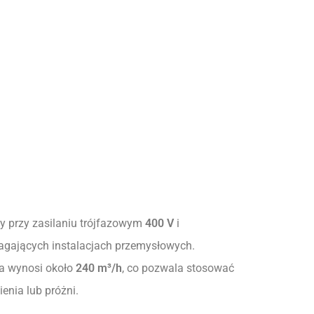
y przy zasilaniu trójfazowym
400 V
i
agających instalacjach przemysłowych.
za wynosi około
240 m³/h
, co pozwala stosować
nia lub próżni.