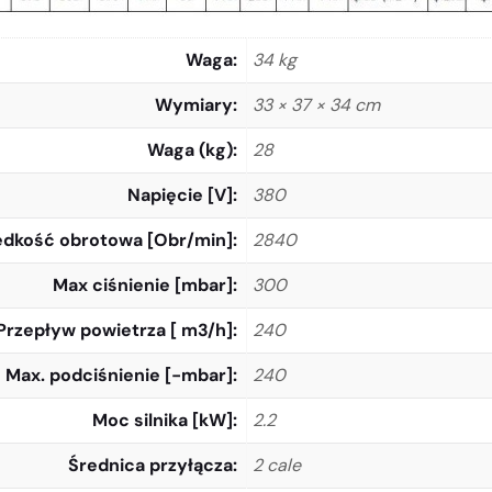
Waga
34 kg
Wymiary
33 × 37 × 34 cm
Waga (kg)
28
Napięcie [V]
380
ędkość obrotowa [Obr/min]
2840
Max ciśnienie [mbar]
300
Przepływ powietrza [ m3/h]
240
Max. podciśnienie [-mbar]
240
Moc silnika [kW]
2.2
Średnica przyłącza
2 cale