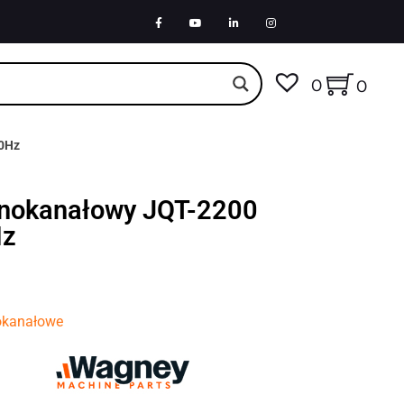
0
0
50Hz
znokanałowy JQT-2200
Hz
okanałowe