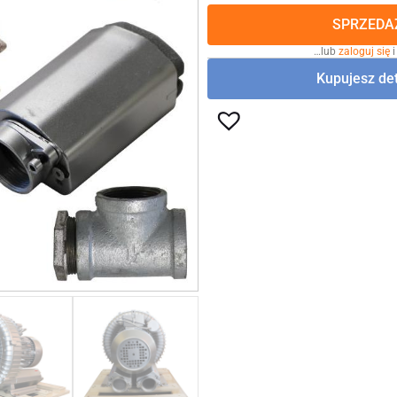
SPRZEDAŻ
…lub
zaloguj się
i
Kupujesz det