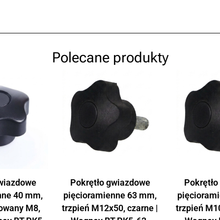
Polecane produkty
gwiazdowe
Pokrętło gwiazdowe
Pokrętło
nne 40 mm,
pięcioramienne 63 mm,
pięcioram
towany M8,
trzpień M12x50, czarne |
trzpień M10