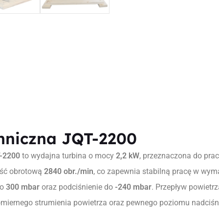
hniczna JQT-2200
-2200
to wydajna turbina o mocy
2,2 kW
, przeznaczona do prac
ość obrotową
2840 obr./min
, co zapewnia stabilną pracę w wym
ło
300 mbar
oraz podciśnienie do
-240 mbar
. Przepływ powietr
iernego strumienia powietrza oraz pewnego poziomu nadciśnie