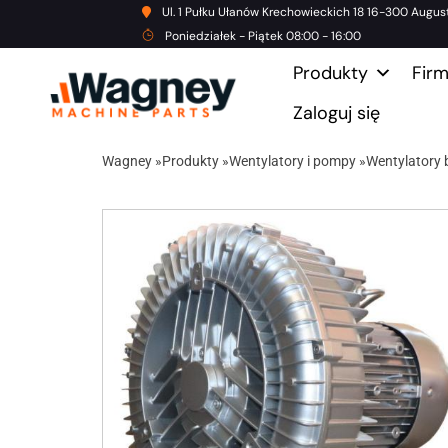
Ul. 1 Pułku Ułanów Krechowieckich 18 16-300 Augus
Poniedziałek - Piątek 08:00 - 16:00
Produkty
Fir
Zaloguj się
Wagney
»
Produkty
»
Wentylatory i pompy
»
Wentylatory