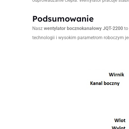
odprowadzanie ciepła. Wentylator pracuje stab
Podsumowanie
Nasz
wentylator bocznokanałowy JQT-2200
to
technologii i wysokim parametrom roboczym j