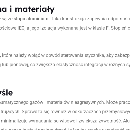
a i materiały
e są ze
stopu aluminium
. Taka konstrukcja zapewnia odporność 
akościowe
IEC,
a jego izolacja wykonana jest w klasie
F
. Stopień
, które należy wpiąć w obwód sterowania stycznika, aby zabez
ub pionowej, co zwiększa elastyczność integracji w różnych s
śle
pneumatycznego gazów i materiałów nieagresywnych. Może pra
filtrujących. Sprawdza się również w odkurzaczach przemysłowy
a minimalizuje wymagania serwisowe i zwiększa żywotność. Al