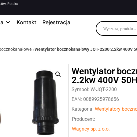
tów, Polska
ma
Kontakt
Rejestracja
 bocznokanałowe
»
Wentylator bocznokanałowy JQT-2200 2.2kw 400V 
Wentylator boc
2.2kw 400V 50
Symbol: W-JQT-2200
EAN: 0089925978656
Kategoria:
Wentylatory boczn
Producent:
Wagney sp. z o.o.