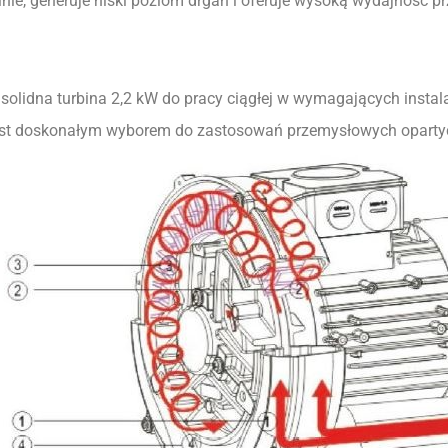
ilnie, generuje niski poziom drgań i oferuje wysoką wydajność
 solidna turbina 2,2 kW do pracy ciągłej w wymagających instalac
est doskonałym wyborem do zastosowań przemysłowych opartych