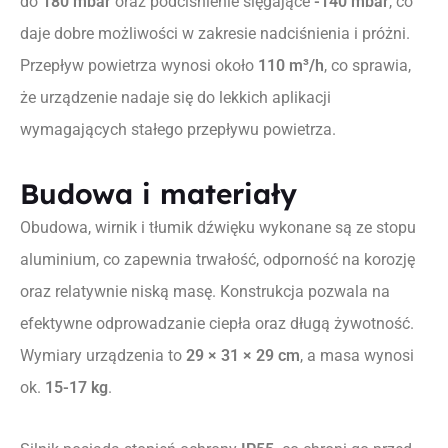
do
180 mbar
oraz podciśnienie sięgające
-140 mbar
, co
daje dobre możliwości w zakresie nadciśnienia i próżni.
Przepływ powietrza wynosi około
110 m³/h
, co sprawia,
że urządzenie nadaje się do lekkich aplikacji
wymagających stałego przepływu powietrza.
Budowa i materiały
Obudowa, wirnik i tłumik dźwięku wykonane są ze stopu
aluminium, co zapewnia trwałość, odporność na korozję
oraz relatywnie niską masę. Konstrukcja pozwala na
efektywne odprowadzanie ciepła oraz długą żywotność.
Wymiary urządzenia to
29 × 31 × 29 cm
, a masa wynosi
ok.
15-17 kg
.