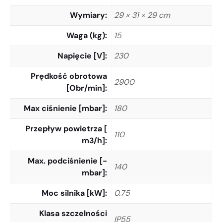
Wymiary
29 × 31 × 29 cm
Waga (kg)
15
Napięcie [V]
230
Prędkość obrotowa
2900
[Obr/min]
Max ciśnienie [mbar]
180
Przepływ powietrza [
110
m3/h]
Max. podciśnienie [-
140
mbar]
Moc silnika [kW]
0.75
Klasa szczelności
IP55