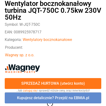
Wentylator bocznokanałowy
turbina JQT-750C 0.75kw 230V
50Hz
Symbol: W-JQT-750C
EAN: 0089925978717
Kategoria:
Wentylatory bocznokanałowe
Producent:
Wagney sp. z o.o.
SPRZEDAŻ HURTOWA (utwórz konto)
…lub
zaloguj się
i sprawdź niższe ceny, oraz inne korzyści!
Kupujesz detalicznie? Przejdź na EBMiA.pl