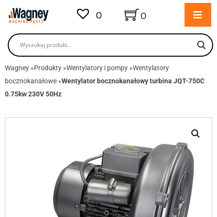
0
0
Wagney
»
Produkty
»
Wentylatory i pompy
»
Wentylatory
bocznokanałowe
»
Wentylator bocznokanałowy turbina JQT-750C
0.75kw 230V 50Hz