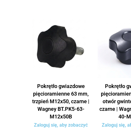
Pokrętło gwiazdowe
Pokrętło 
pięcioramienne 63 mm,
pięcioramie
trzpień M12x50, czarne |
otwór gwin
Wagney BT.PK5-63-
czarne | Wag
M12x50B
40-M
Zaloguj się, aby zobaczyć
Zaloguj się, 