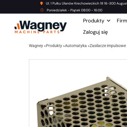
Ul. 1 Pułku Ułanów Krechowieckich 18 16-300 Augus
Poniedziałek - Piątek 08:00 - 16:00
Produkty
Fir
Zaloguj się
Wagney
»
Produkty
»
Automatyka
»
Zasilacze impulsowe