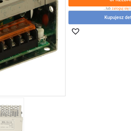
…lub
zaloguj się
i
Kupujesz det