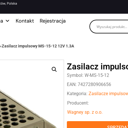
tów, Polska
ma
Kontakt
Rejestracja
»
Zasilacz impulsowy MS-15-12 12V 1.3A
Zasilacz impul
Symbol: W-MS-15-12
EAN: 7427280906656
Kategoria:
Zasilacze impulso
Producent:
Wagney sp. z o.o.
SPRZEDAŻ