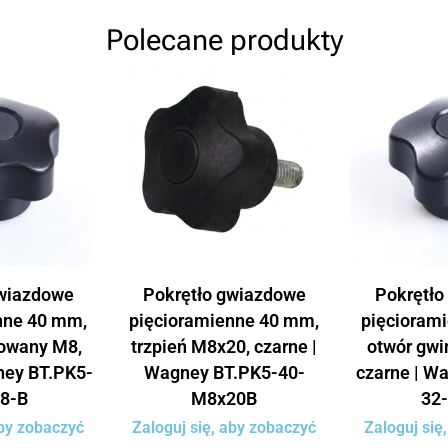
Polecane produkty
gwiazdowe
Pokrętło gwiazdowe
Pokrętło
nne 40 mm,
pięcioramienne 40 mm,
pięcioram
towany M8,
trzpień M8x20, czarne |
otwór gwi
ney BT.PK5-
Wagney BT.PK5-40-
czarne | W
8-B
M8x20B
32
aby zobaczyć
Zaloguj się, aby zobaczyć
Zaloguj się