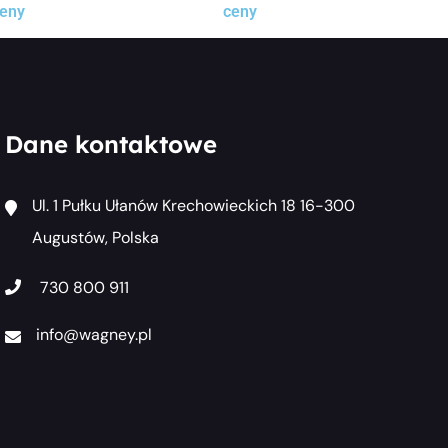
eny
ceny
Dane kontaktowe
Ul. 1 Pułku Ułanów Krechowieckich 18 16-300
Augustów, Polska
730 800 911
info@wagney.pl