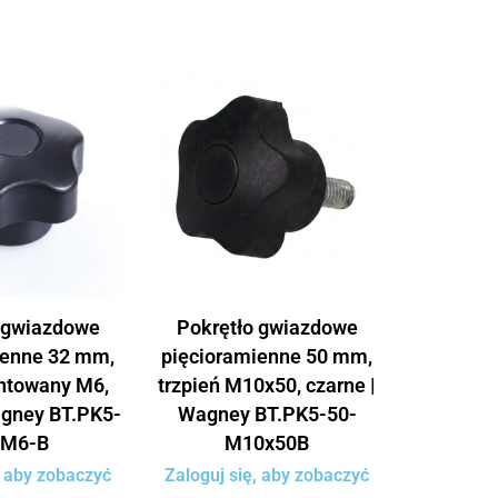
 gwiazdowe
Pokrętło gwiazdowe
ienne 32 mm,
pięcioramienne 50 mm,
ntowany M6,
trzpień M10x50, czarne |
agney BT.PK5-
Wagney BT.PK5-50-
-M6-B
M10x50B
, aby zobaczyć
Zaloguj się, aby zobaczyć